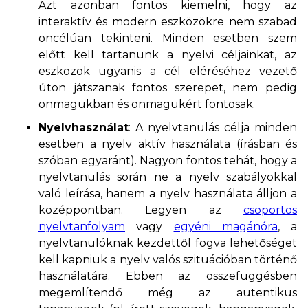
Azt azonban fontos kiemelni, hogy az
interaktív és modern eszközökre nem szabad
öncélúan tekinteni. Minden esetben szem
előtt kell tartanunk a nyelvi céljainkat, az
eszközök ugyanis a cél eléréséhez vezető
úton játszanak fontos szerepet, nem pedig
önmagukban és önmagukért fontosak.
Nyelvhasználat
: A nyelvtanulás célja minden
esetben a nyelv aktív használata (írásban és
szóban egyaránt). Nagyon fontos tehát, hogy a
nyelvtanulás során ne a nyelv szabályokkal
való leírása, hanem a nyelv használata álljon a
középpontban. Legyen az
csoportos
nyelvtanfolyam
vagy
egyéni magánóra
, a
nyelvtanulóknak kezdettől fogva lehetőséget
kell kapniuk a nyelv valós szituációban történő
használatára. Ebben az összefüggésben
megemlítendő még az autentikus