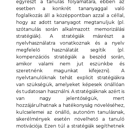
egyrészt a tanulás folyamatára, ebben az
esetben a konkrét tananyaggal való
foglalkozás áll a középpontban azzal a céllal,
hogy az adott tananyagot megtanuljuk (pl.
szótanulás során alkalmazott memorizálási
stratégiák). A stratégiák másrészt a
nyelvhasználatra vonatkoznak és a nyelv
megfelelő használatát segítik (pl.
kompenzációs stratégiák a beszéd során,
amikor valami nem jut eszünkbe és
szeretnénk magunkat kifejezni). A
nyelvtanulóknak tehát explicit stratégiákra
van szükségük, amelyeket képesek önállóan
és tudatosan használni. A stratégiáknak azért is
van nagy jelentőségük, mert
hozzájárulhatnak a hatékonyság növeléséhez,
kulcselemei az önálló, autonóm tanulásnak,
sikerélmények esetén növelhető a tanuló
motivációja. Ezen túl a stratégiák segíthetnek