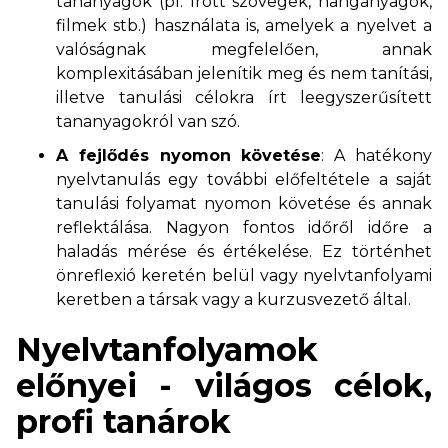
tananyagok (pl. írott szövegek, hanganyagok,
filmek stb.) használata is, amelyek a nyelvet a
valóságnak megfelelően, annak
komplexitásában jelenítik meg és nem tanítási,
illetve tanulási célokra írt leegyszerűsített
tananyagokról van szó.
A fejlődés nyomon követése
: A hatékony
nyelvtanulás egy további előfeltétele a saját
tanulási folyamat nyomon követése és annak
reflektálása. Nagyon fontos időről időre a
haladás mérése és értékelése. Ez történhet
önreflexió keretén belül vagy nyelvtanfolyami
keretben a társak vagy a kurzusvezető által.
Nyelvtanfolyamok
előnyei - világos célok,
profi tanárok