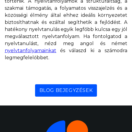
történik. A nyelvtanfolyamok a strukturáltság, a
szakmai támogatás, a folyamatos visszajelzés és a
közösségi élmény által ehhez ideális környezetet
biztosíthatnak és ezáltal segíthetik a fejlődést. A
hatékony nyelvtanulás egyik legfőbb kulcsa egy jól
megválasztott nyelvtanfolyam. Ha fontolgatod a
nyelvtanulást, nézd meg angol és német
nyelvtanfolyamainkat
és válaszd ki a számodra
legmegfelelőbbet.
BLOG BEJEGYZÉSEK