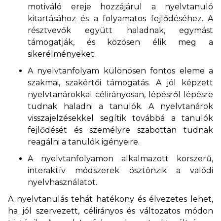
motiváló ereje hozzájárul a nyelvtanuló
kitartásához és a folyamatos fejlődéséhez. A
résztvevők együtt haladnak, egymást
támogatják, és közösen élik meg a
sikerélményeket.
A nyelvtanfolyam különösen fontos eleme a
szakmai, szakértői támogatás. A jól képzett
nyelvtanárokkal célirányosan, lépésről lépésre
tudnak haladni a tanulók. A nyelvtanárok
visszajelzésekkel segítik továbbá a tanulók
fejlődését és személyre szabottan tudnak
reagálni a tanulók igényeire.
A nyelvtanfolyamon alkalmazott korszerű,
interaktív módszerek ösztönzik a valódi
nyelvhasználatot.
A nyelvtanulás tehát hatékony és élvezetes lehet,
ha jól szervezett, célirányos és változatos módon