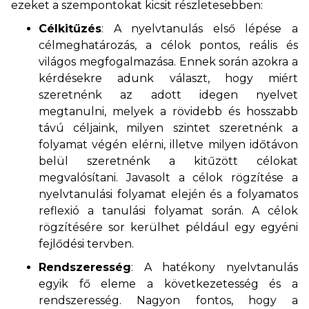
ezeket a szempontokat kicsit részletesebben:
Célkitűzés
: A nyelvtanulás első lépése a
célmeghatározás, a célok pontos, reális és
világos megfogalmazása. Ennek során azokra a
kérdésekre adunk választ, hogy miért
szeretnénk az adott idegen nyelvet
megtanulni, melyek a rövidebb és hosszabb
távú céljaink, milyen szintet szeretnénk a
folyamat végén elérni, illetve milyen időtávon
belül szeretnénk a kitűzött célokat
megvalósítani. Javasolt a célok rögzítése a
nyelvtanulási folyamat elején és a folyamatos
reflexió a tanulási folyamat során. A célok
rögzítésére sor kerülhet például egy egyéni
fejlődési tervben.
Rendszeresség
: A hatékony nyelvtanulás
egyik fő eleme a következetesség és a
rendszeresség. Nagyon fontos, hogy a