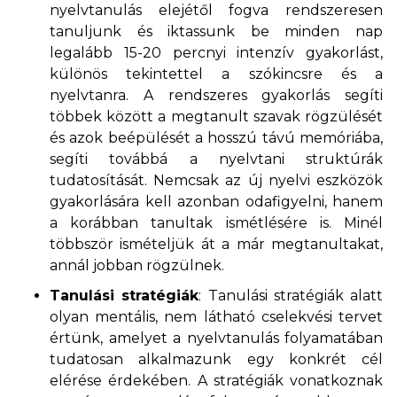
nyelvtanulás elejétől fogva rendszeresen
tanuljunk és iktassunk be minden nap
legalább 15-20 percnyi intenzív gyakorlást,
különös tekintettel a szókincsre és a
nyelvtanra. A rendszeres gyakorlás segíti
többek között a megtanult szavak rögzülését
és azok beépülését a hosszú távú memóriába,
segíti továbbá a nyelvtani struktúrák
tudatosítását. Nemcsak az új nyelvi eszközök
gyakorlására kell azonban odafigyelni, hanem
a korábban tanultak ismétlésére is. Minél
többször ismételjük át a már megtanultakat,
annál jobban rögzülnek.
Tanulási stratégiák
: Tanulási stratégiák alatt
olyan mentális, nem látható cselekvési tervet
értünk, amelyet a nyelvtanulás folyamatában
tudatosan alkalmazunk egy konkrét cél
elérése érdekében. A stratégiák vonatkoznak