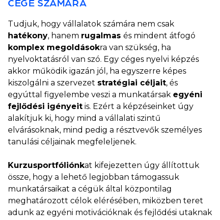
CÉGE SZÁMÁRA
Tudjuk, hogy vállalatok számára nem csak
hatékony
, hanem
rugalmas
és mindent átfogó
komplex megoldások
ra van szükség, ha
nyelvoktatásról van szó. Egy céges nyelvi képzés
akkor működik igazán jól, ha egyszerre képes
kiszolgálni a szervezet
stratégiai céljait
, és
egyúttal figyelembe veszi a munkatársak
egyéni
fejlődési igényeit
is. Ezért a képzéseinket úgy
alakítjuk ki, hogy mind a vállalati szintű
elvárásoknak, mind pedig a résztvevők személyes
tanulási céljainak megfeleljenek.
Kurzusportfóliónk
at kifejezetten úgy állítottuk
össze, hogy a lehető legjobban támogassuk
munkatársaikat a cégük által központilag
meghatározott célok elérésében, miközben teret
adunk az egyéni motivációknak és fejlődési utaknak