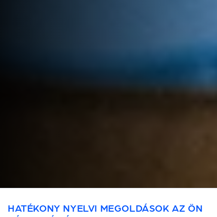
HATÉKONY NYELVI MEGOLDÁSOK AZ ÖN