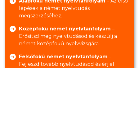
Alapfokú német nyelvtanfolyam
– Az első
lépések a német nyelvtudás
megszerzéséhez.
Középfokú német nyelvtanfolyam
–
Erősítsd meg nyelvtudásod és készülj a
német középfokú nyelvvizsgára!
Felsőfokú német nyelvtanfolyam
–
Fejleszd tovább nyelvtudásod és érj el
magas szintű német nyelvismeretet.
Üzleti német tanfolyam
– Kommunikálj
magabiztosan szakmai környezetben!