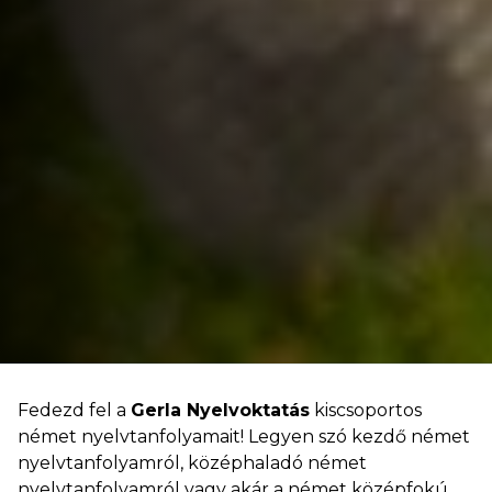
Fedezd fel a
Gerla Nyelvoktatás
kiscsoportos
német nyelvtanfolyamait! Legyen szó kezdő német
nyelvtanfolyamról, középhaladó német
nyelvtanfolyamról vagy akár a német középfokú