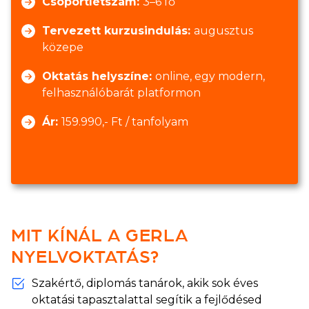
Csoportlétszám:
3–6 fő
Tervezett kurzusindulás:
augusztus
közepe
Oktatás helyszíne:
online, egy modern,
felhasználóbarát platformon
Ár:
159.990,- Ft / tanfolyam
MIT KÍNÁL A GERLA
NYELVOKTATÁS?
Szakértő, diplomás tanárok, akik sok éves
oktatási tapasztalattal segítik a fejlődésed