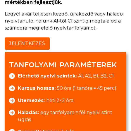
mértékben fejlesztjük.
Legyél akár teljesen kezdő, újrakezdő vagy haladó
nyelvtanuló, nálunk A1-től C1 szintig megtalálod a
számodra megfelelő nyelvtanfolyamot.
JELENTKEZÉS
TANFOLYAMI PARAMÉTEREK
Elérhető nyelvi szintek:
A1, A2, B1, B2, C1
Kurzus hossza:
50 óra (1 tanóra = 45 perc)
Ütemezés:
heti 2×2 óra
Haladás:
egy tanfolyam = fél nyelvi szint
ugrás