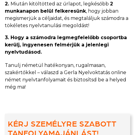
2.
Miután kitöltötted az űrlapot, legkésőbb
2
munkanapon belül felkeresünk
, hogy jobban
megismerjük a céljaidat, és megtaláljuk számodra a
tökéletes nyelvtanulási megoldást!
3. Hogy a számodra legmegfelelőbb csoportba
kerülj, ingyenesen felmérjük a jelenlegi
nyelvtudásod.
Tanulj németül hatékonyan, rugalmasan,
szakértőkkel – válaszd a Gerla Nyelvoktatás online
német nyelvtanfolyamait és biztosítsd be a helyed
még ma!
KÉRJ SZEMÉLYRE SZABOTT
TANFOLYAMAJÁNLÁST!