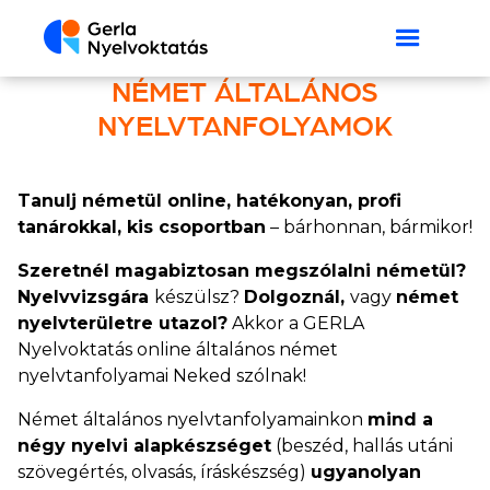
NÉMET ÁLTALÁNOS
NYELVTANFOLYAMOK
Tanulj németül online, hatékonyan, profi
tanárokkal, kis csoportban
– bárhonnan, bármikor!
Szeretnél magabiztosan megszólalni németül?
Nyelvvizsgára
készülsz?
Dolgoznál,
vagy
német
nyelvterületre utazol?
Akkor a GERLA
Nyelvoktatás online általános német
nyelvtanfolyamai Neked szólnak!
Német általános nyelvtanfolyamainkon
mind a
négy nyelvi alapkészséget
(beszéd, hallás utáni
szövegértés, olvasás, íráskészség)
ugyanolyan