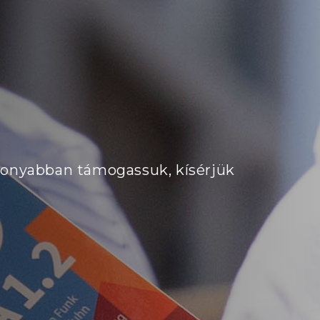
konyabban támogassuk, kísérjük