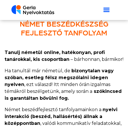
NÉMET BESZÉDKÉSZSÉG
FEJLESZTŐ TANFOLYAM
Tanulj németül online, hatékonyan, profi
tanárokkal, kis csoportban
– bárhonnan, bármikor!
Ha tanultál már németül, de
bizonytalan vagy
szóban, esetleg félsz megszólalni idegen
nyelven
, ezt válaszd! Itt minden órán izgalmas
témákról beszélgetünk, amely során a
szókincsed
is garantáltan bővülni fog.
Német beszédfejlesztő tanfolyamainkon a
nyelvi
interakció (beszéd, hallásértés) állnak a
középpontban
, valódi kommunikatív feladatokkal,