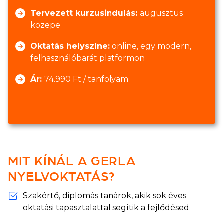
Tervezett kurzusindulás:
augusztus
közepe
Oktatás helyszíne:
online, egy modern,
felhasználóbarát platformon
Ár:
74.990 Ft / tanfolyam
MIT KÍNÁL A GERLA
NYELVOKTATÁS?
Szakértő, diplomás tanárok, akik sok éves
oktatási tapasztalattal segítik a fejlődésed