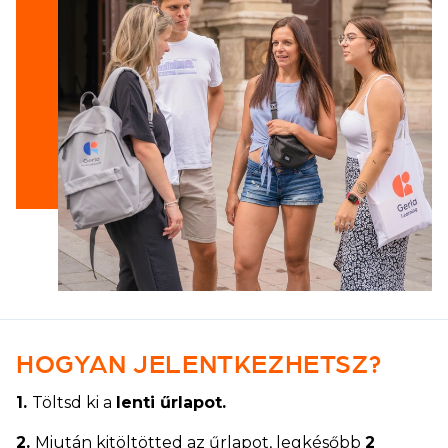
HOGYAN JELENTKEZHETSZ?
1.
Töltsd ki a
lenti űrlapot.
2.
Miután kitöltötted az űrlapot, legkésőbb
2