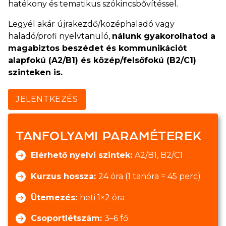
hatékony és tematikus szókincsbővítéssel.
Legyél akár újrakezdő/középhaladó vagy
haladó/profi nyelvtanuló,
nálunk gyakorolhatod a
magabiztos beszédet és kommunikációt
alapfokú (A2/B1) és közép/felsőfokú (B2/C1)
szinteken is.
JELENTKEZÉS
TANFOLYAMI PARAMÉTEREK
Elérhető nyelvi szintek:
A2/B1, B2/C1
Kurzus hossza:
24 óra (1 tanóra = 45 perc)
Ütemezés:
heti 1×2 óra
Csoportlétszám:
3–6 fő