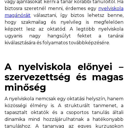
vagy ajánlásokat kérni a tanár korábbi tanulóitól. Ha
biztosra szeretnél menni, érdemes egy
nyelviskola
magánóráit
választani, így biztos lehetsz benne,
hogy szakmailag és nyelvileg is megfelelően
képzett lesz az oktatód. A legtöbb nyelviskola
ugyanis nagy hangsúlyt fektet a tanárai
kiválasztására és folyamatos továbbképzésére.
A nyelviskola előnyei –
szervezettség és magas
minőség
A nyelviskola nemcsak egy oktatási helyszín, hanem
közösségi élmény is. A strukturált tanmenet, a
tapasztalt oktatók és a csoportos tanulás általi
dinamika mind hozzájárulhatnak a hatékonyabb
tanuláshoz. A tananyag az egyes kurzusokon