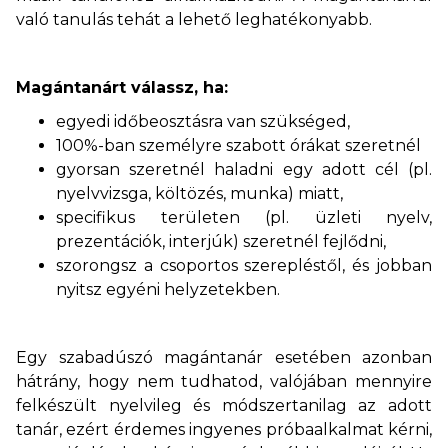
való tanulás tehát a lehető leghatékonyabb.
Magántanárt válassz, ha:
egyedi időbeosztásra van szükséged,
100%-ban személyre szabott órákat szeretnél
gyorsan szeretnél haladni egy adott cél (pl.
nyelvvizsga, költözés, munka) miatt,
specifikus területen (pl. üzleti nyelv,
prezentációk, interjúk) szeretnél fejlődni,
szorongsz a csoportos szerepléstől, és jobban
nyitsz egyéni helyzetekben.
Egy szabadúszó magántanár esetében azonban
hátrány, hogy nem tudhatod, valójában mennyire
felkészült nyelvileg és módszertanilag az adott
tanár, ezért érdemes ingyenes próbaalkalmat kérni,