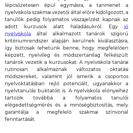
lépcsőzetesen épül egymásra, a tanmenet a
nyelviskola szakmai vezetői által előre kidolgozott, a
tanulók pedig folyamatos visszajelzést kapnak az
adott kurzusok alatt haladásukról. Egy
jó
nyelviskola
által alkalmazott tanárok szigorú
kritériumrendszer alapján kerülnek kiválasztásra,
így biztosak lehetünk benne, hogy megfelelően
képzett, nyelvileg és módszertanilag felkészült
tanárok vezetik a kurzusokat. A nyelviskola tanárai
rutinosan alkalmaznak változatos oktatási
módszereket, valamint jól ismerik a csoportos
nyelvoktatásban rejlő potenciált, ugyanakkor a
nyelvtanulás buktatóit is. A nyelviskola előnyeihez
tartozik továbbá a folyamatos tanulói
elégedettségmérés és a minőségbiztosítás, mely
garantálja a megfelelő szakmai színvonal
fenntartását.