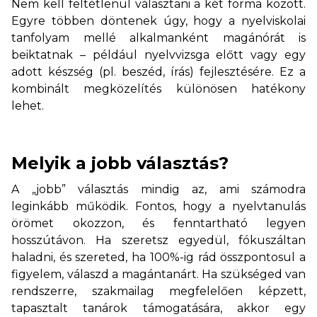
Nem kell feltétlenül választani a két forma között.
Egyre többen döntenek úgy, hogy a nyelviskolai
tanfolyam mellé alkalmanként magánórát is
beiktatnak – például nyelvvizsga előtt vagy egy
adott készség (pl. beszéd, írás) fejlesztésére. Ez a
kombinált megközelítés különösen hatékony
lehet.
Melyik a jobb választás?
A „jobb” választás mindig az, ami számodra
leginkább működik. Fontos, hogy a nyelvtanulás
örömet okozzon, és fenntartható legyen
hosszútávon. Ha szeretsz egyedül, fókuszáltan
haladni, és szereted, ha 100%-ig rád összpontosul a
figyelem, válaszd a magántanárt. Ha szükséged van
rendszerre, szakmailag megfelelően képzett,
tapasztalt tanárok támogatására, akkor egy