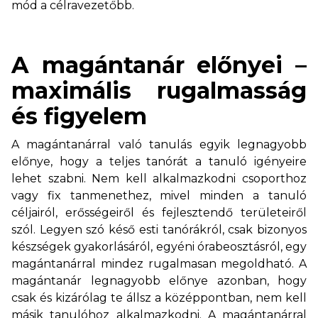
mód a célravezetőbb.
A magántanár előnyei –
maximális rugalmasság
és figyelem
A magántanárral való tanulás egyik legnagyobb
előnye, hogy a teljes tanórát a tanuló igényeire
lehet szabni. Nem kell alkalmazkodni csoporthoz
vagy fix tanmenethez, mivel minden a tanuló
céljairól, erősségeiről és fejlesztendő területeiről
szól. Legyen szó késő esti tanórákról, csak bizonyos
készségek gyakorlásáról, egyéni órabeosztásról, egy
magántanárral mindez rugalmasan megoldható. A
magántanár legnagyobb előnye azonban, hogy
csak és kizárólag te állsz a középpontban, nem kell
másik tanulóhoz alkalmazkodni. A magántanárral