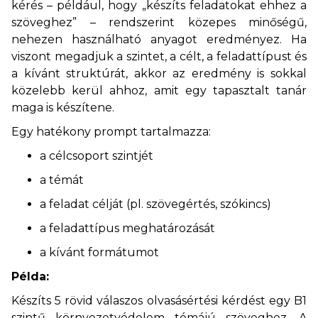
kérés – például, hogy „készíts feladatokat ehhez a
szöveghez” – rendszerint közepes minőségű,
nehezen használható anyagot eredményez. Ha
viszont megadjuk a szintet, a célt, a feladattípust és
a kívánt struktúrát, akkor az eredmény is sokkal
közelebb kerül ahhoz, amit egy tapasztalt tanár
maga is készítene.
Egy hatékony prompt tartalmazza:
a célcsoport szintjét
a témát
a feladat célját (pl. szövegértés, szókincs)
a feladattípus meghatározását
a kívánt formátumot
Példa:
Készíts 5 rövid válaszos olvasásértési kérdést egy B1
szintű környezetvédelem témájú szöveghez. A