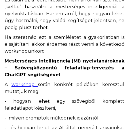
„kell-e” használni a mesterséges intelligenciát a
nyelvoktatásban. Hanem arról, hogy hogyan lehet
úgy használni, hogy valódi segítséget jelentsen, ne
pedig plusz terhet.
Ha szeretnéd ezt a szemléletet a gyakorlatban is
elsajátítani, akkor érdemes részt venni a következő
workshopunkon:
Mesterséges intelligencia (MI) nyelvtanároknak
– Szövegközpontú feladatlap-tervezés a
ChatGPT segítségével
A
workshop
során konkrét példákon keresztül
mutatjuk meg:
- hogyan lehet egy szövegből komplett
feladatlapot készíteni,
- milyen promptok működnek igazán jól,
- és hogyan lehet az AI által generált anyagokat