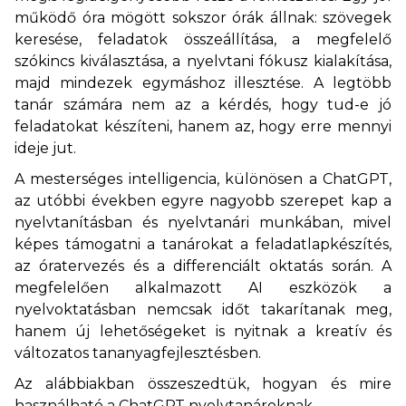
működő óra mögött sokszor órák állnak: szövegek
keresése, feladatok összeállítása, a megfelelő
szókincs kiválasztása, a nyelvtani fókusz kialakítása,
majd mindezek egymáshoz illesztése. A legtöbb
tanár számára nem az a kérdés, hogy tud-e jó
feladatokat készíteni, hanem az, hogy erre mennyi
ideje jut.
A mesterséges intelligencia, különösen a ChatGPT,
az utóbbi években egyre nagyobb szerepet kap a
nyelvtanításban és nyelvtanári munkában, mivel
képes támogatni a tanárokat a feladatlapkészítés,
az óratervezés és a differenciált oktatás során. A
megfelelően alkalmazott AI eszközök a
nyelvoktatásban nemcsak időt takarítanak meg,
hanem új lehetőségeket is nyitnak a kreatív és
változatos tananyagfejlesztésben.
Az alábbiakban összeszedtük, hogyan és mire
használható a ChatGPT nyelvtanároknak.