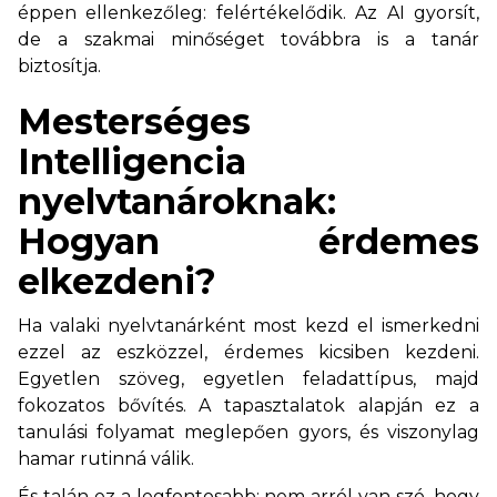
éppen ellenkezőleg: felértékelődik. Az AI gyorsít,
de a szakmai minőséget továbbra is a tanár
biztosítja.
Mesterséges
Intelligencia
nyelvtanároknak:
Hogyan érdemes
elkezdeni?
Ha valaki nyelvtanárként most kezd el ismerkedni
ezzel az eszközzel, érdemes kicsiben kezdeni.
Egyetlen szöveg, egyetlen feladattípus, majd
fokozatos bővítés. A tapasztalatok alapján ez a
tanulási folyamat meglepően gyors, és viszonylag
hamar rutinná válik.
És talán ez a legfontosabb: nem arról van szó, hogy