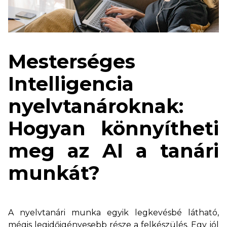
Mesterséges
Intelligencia
nyelvtanároknak:
Hogyan könnyítheti
meg az AI a tanári
munkát?
A nyelvtanári munka egyik legkevésbé látható,
mégis legidőigényesebb része a felkészülés. Egy jól