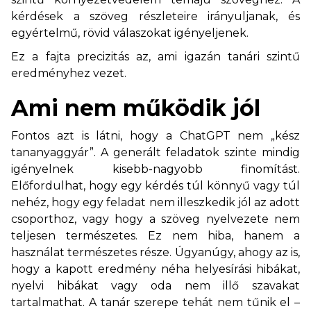
kérdések a szöveg részleteire irányuljanak, és
egyértelmű, rövid válaszokat igényeljenek.
Ez a fajta precizitás az, ami igazán tanári szintű
eredményhez vezet.
Ami nem működik jól
Fontos azt is látni, hogy a ChatGPT nem „kész
tananyaggyár”. A generált feladatok szinte mindig
igényelnek kisebb-nagyobb finomítást.
Előfordulhat, hogy egy kérdés túl könnyű vagy túl
nehéz, hogy egy feladat nem illeszkedik jól az adott
csoporthoz, vagy hogy a szöveg nyelvezete nem
teljesen természetes. Ez nem hiba, hanem a
használat természetes része. Úgyanúgy, ahogy az is,
hogy a kapott eredmény néha helyesírási hibákat,
nyelvi hibákat vagy oda nem illő szavakat
tartalmathat. A tanár szerepe tehát nem tűnik el –