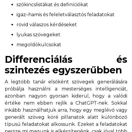
szókincslistákat és definíciókat
igaz–hamis és feleletválasztós feladatokat
rövid válaszos kérdéseket
lyukas szövegeket
megoldókulcsokat
Differenciálás és
szintezés egyszerűbben
A legtöbb tanár elsőként szövegek generálására
próbálja használni a mesterséges intelligenciát,
azonban nagyon gyorsan kiderül, hogy a valódi
értéke nem ebben rejlik a ChatGPT-nek. Sokkal
inkább használhatjuk arra, hogy egy meglévő vagy
generált szöveg köré pillanatok alatt különböző
típusú feladatokat alkossunk. Ezeket a feladatokat
persze mi magunk is elkészítenénk, csak jóval több