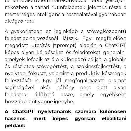
tanári szakértelem hatékonyabban érvényesüljön,
miközben a tanári rutinfeladatok jelentős része a
mesterséges intelligencia használatával gyorsabban
elvégezhető.
A gyakorlatban ez leginkább a szövegközpontú
feladatlap-tervezésnél látszik. Egy megfelelően
megadott utasítás (=prompt) alapján a ChatGPT
képes olyan kérdéseket és feladatokat generálni,
amelyek lefedik az óra különböző céljait: a globális
és részletes szövegértést, a szókincsfejlesztést, a
nyelvtani fókuszt, valamint a produktív készségek
fejlesztését is. Egy jól megfogalmazott prompt
segítségével akár néhány perc alatt olyan
feladatsor állítható össze, amely egyébként
hosszabb időt venne igénybe.
A ChatGPT nyelvtanárok számára különösen
hasznos, mert képes gyorsan előállítani
például: