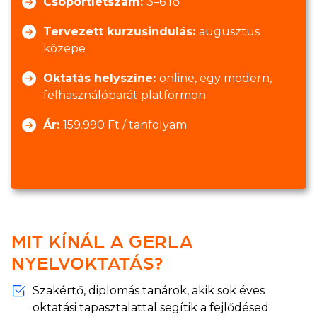
Csoportlétszám:
3–6 fő
Tervezett kurzusindulás:
augusztus
közepe
Oktatás helyszíne:
online, egy modern,
felhasználóbarát platformon
Ár:
159.990 Ft / tanfolyam
MIT KÍNÁL A GERLA
NYELVOKTATÁS?
Szakértő, diplomás tanárok, akik sok éves
oktatási tapasztalattal segítik a fejlődésed