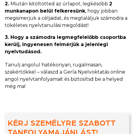
2.
Miután kitöltötted az űrlapot, legkésőbb
2
munkanapon belül felkeresünk
, hogy jobban
megismerjük a céljaidat, és megtaláljuk számodra a
tökéletes nyelvtanulási megoldást!
3. Hogy a számodra legmegfelelőbb csoportba
kerülj, ingyenesen felmérjük a jelenlegi
nyelvtudásod.
Tanulj angolul hatékonyan, rugalmasan,
szakértőkkel – válaszd a Gerla Nyelvoktatás online
angol nyelvtanfolyamait és biztosítsd be a helyed
még ma!
KÉRJ SZEMÉLYRE SZABOTT
TANFOLYAMAJÁNLÁST!