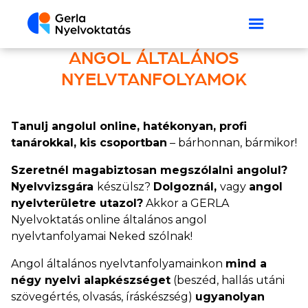
ANGOL ÁLTALÁNOS
NYELVTANFOLYAMOK
Tanulj angolul online, hatékonyan, profi
tanárokkal, kis csoportban
– bárhonnan, bármikor!
Szeretnél magabiztosan megszólalni angolul?
Nyelvvizsgára
készülsz?
Dolgoznál,
vagy
angol
nyelvterületre utazol?
Akkor a GERLA
Nyelvoktatás online általános angol
nyelvtanfolyamai Neked szólnak!
Angol általános nyelvtanfolyamainkon
mind a
négy nyelvi alapkészséget
(beszéd, hallás utáni
szövegértés, olvasás, íráskészség)
ugyanolyan