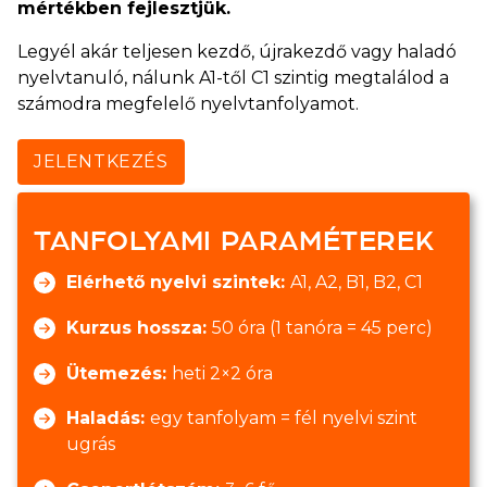
mértékben fejlesztjük.
Legyél akár teljesen kezdő, újrakezdő vagy haladó
nyelvtanuló, nálunk A1-től C1 szintig megtalálod a
számodra megfelelő nyelvtanfolyamot.
JELENTKEZÉS
TANFOLYAMI PARAMÉTEREK
Elérhető nyelvi szintek:
A1, A2, B1, B2, C1
Kurzus hossza:
50 óra (1 tanóra = 45 perc)
Ütemezés:
heti 2×2 óra
Haladás:
egy tanfolyam = fél nyelvi szint
ugrás